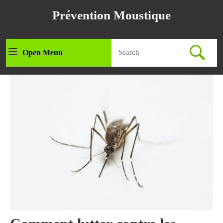
Aller
Prévention Moustique
au
contenu
Aller
Search
au
Open Menu
Ouvrir
for:
contenu
le
menu