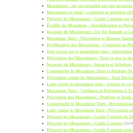
Moustiques : un vol perturbé par une invasion
Moustiques et santé : comment se protéger ef
Prévenir les Moustiques : Guide Complet sur l
Écofête du Moustique : Sensibilisation et Pr
Invasion de Moustiques : Un Vol Retardé à Ca
Moustique Tigre : Prévention et Risques Sanita
Prolifération des Moustiques : Comment se Pro
Tout savoir sur le moustique tigre : prévention 
Prévention des Moustiques : Tout ce que tu doi
Invasion de Moustiques : Impacts et Solutions
Comprendre le Moustique Tigre et Protéger Sa
Prévention contre les Moustiques : Tout Savoir
Lutte contre le moustique tigre : actions et con
Moustique Tigre : Vigilance et Prévention à Y
Prévention des Moustiques : Protéger ta Santé
Comprendre le Moustique Tigre : Reconnaissa
Lutte contre le Moustique Tigre : Prévention et
Prévenir les Moustiques : Guide Complet de 
Prévenir les Moustiques : Guide Complet
(26/0
Prévenir les Moustiques : Guide Complet pour 