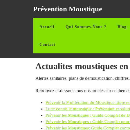
Aller
Prévention Moustique
au
contenu
Aller
Accueil
Qui Sommes-Nous ?
Blog
au
contenu
Contact
Actualites moustiques en
Alertes sanitaires, plans de demoustication, chiffres,
Retrouvez ci-dessous tous nos articles sur ce theme,
Prévenir la Prolifération du Moustique Tigre 
Lutte contre le moustique : Prévention et solut
Prévenir les Moustiques : Guide Complet de 
Prévenir les Moustiques : Guide Complet pour 
Prévenir les Moustiques: Guide Complet contre