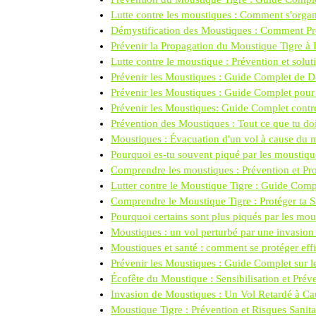
Lutte contre les moustiques : Comment s'orga
Démystification des Moustiques : Comment Pro
Prévenir la Propagation du Moustique Tigre à
Lutte contre le moustique : Prévention et solut
Prévenir les Moustiques : Guide Complet de 
Prévenir les Moustiques : Guide Complet pour 
Prévenir les Moustiques: Guide Complet contre
Prévention des Moustiques : Tout ce que tu doi
Moustiques : Évacuation d'un vol à cause du m
Pourquoi es-tu souvent piqué par les moustiqu
Comprendre les moustiques : Prévention et Pro
Lutter contre le Moustique Tigre : Guide Comp
Comprendre le Moustique Tigre : Protéger ta S
Pourquoi certains sont plus piqués par les mou
Moustiques : un vol perturbé par une invasion
Moustiques et santé : comment se protéger ef
Prévenir les Moustiques : Guide Complet sur l
Écofête du Moustique : Sensibilisation et Pr
Invasion de Moustiques : Un Vol Retardé à Ca
Moustique Tigre : Prévention et Risques Sanita