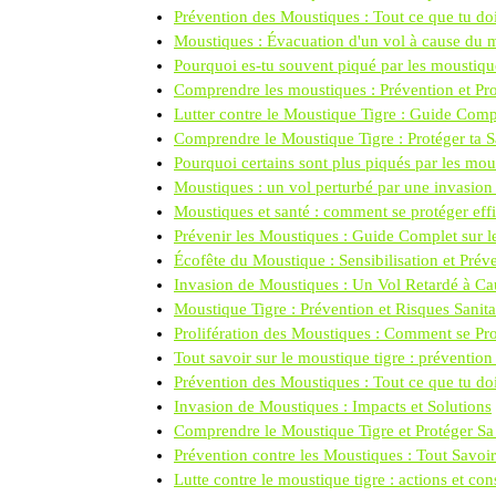
Prévention des Moustiques : Tout ce que tu doi
Moustiques : Évacuation d'un vol à cause du m
Pourquoi es-tu souvent piqué par les moustiqu
Comprendre les moustiques : Prévention et Pro
Lutter contre le Moustique Tigre : Guide Comp
Comprendre le Moustique Tigre : Protéger ta S
Pourquoi certains sont plus piqués par les mou
Moustiques : un vol perturbé par une invasion
Moustiques et santé : comment se protéger ef
Prévenir les Moustiques : Guide Complet sur l
Écofête du Moustique : Sensibilisation et Pr
Invasion de Moustiques : Un Vol Retardé à Ca
Moustique Tigre : Prévention et Risques Sanita
Prolifération des Moustiques : Comment se Pro
Tout savoir sur le moustique tigre : prévention 
Prévention des Moustiques : Tout ce que tu doi
Invasion de Moustiques : Impacts et Solutions
Comprendre le Moustique Tigre et Protéger Sa
Prévention contre les Moustiques : Tout Savoir
Lutte contre le moustique tigre : actions et con