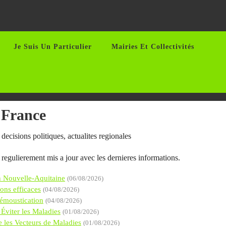
Je Suis Un Particulier
Mairies Et Collectivités
 France
 decisions politiques, actualites regionales
 regulierement mis a jour avec les dernieres informations.
en Nouvelle-Aquitaine
(06/08/2026)
ions efficaces
(04/08/2026)
Démoustication
(04/08/2026)
Éviter les Maladies
(01/08/2026)
 les Vecteurs de Maladies
(01/08/2026)