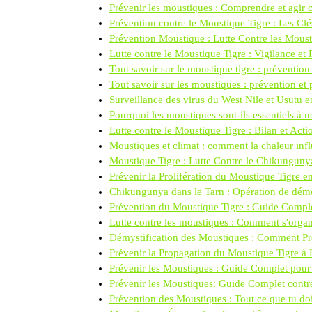
Prévenir les moustiques : Comprendre et agir c
Prévention contre le Moustique Tigre : Les Clé
Prévention Moustique : Lutte Contre les Mous
Lutte contre le Moustique Tigre : Vigilance et
Tout savoir sur le moustique tigre : prévention
Tout savoir sur les moustiques : prévention et 
Surveillance des virus du West Nile et Usutu e
Pourquoi les moustiques sont-ils essentiels à 
Lutte contre le Moustique Tigre : Bilan et A
Moustiques et climat : comment la chaleur infl
Moustique Tigre : Lutte Contre le Chikunguny
Prévenir la Prolifération du Moustique Tigre e
Chikungunya dans le Tarn : Opération de démo
Prévention du Moustique Tigre : Guide Compl
Lutte contre les moustiques : Comment s'orga
Démystification des Moustiques : Comment Pro
Prévenir la Propagation du Moustique Tigre à
Prévenir les Moustiques : Guide Complet pour 
Prévenir les Moustiques: Guide Complet contre
Prévention des Moustiques : Tout ce que tu doi