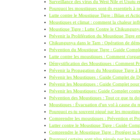
Surveillance des virus du West Nile et Usutu e
Pourquoi les moustiques sont-ils essentiels à 
Lutte contre le Moustique Tigre : Bilan et A
Moustiques et climat : comment la chaleur infl
Moustique Tigre : Lutte Contre le Chikunguny
Prévenir la Prolifération du Moustique Tigre e
Chikungunya dans le Tarn : Opération de démo
Prévention du Moustique Tigre : Guide Compl
Lutte contre les moustiques : Comment s'orga
Démystification des Moustiques : Comment Pro
Prévenir la Propagation du Moustique Tigre à
Prévenir les Moustiques : Guide Complet de 
Prévenir les Moustiques : Guide Complet pour 
Prévenir les Moustiques: Guide Complet contre
Prévention des Moustiques : Tout ce que tu doi
Moustiques : Évacuation d'un vol à cause du m
Pourquoi es-tu souvent piqué par les moustiqu
Comprendre les moustiques : Prévention et Pro
Lutter contre le Moustique Tigre : Guide Comp
Comprendre le Moustique Tigre : Protéger ta S
Pourquoi certains sont plus piqués par les mou